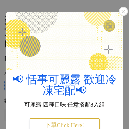
美國 Cavallini & Co. 復刻
文房 花語圖鑑 托特包
(2025年最新款）
NT$ 550
NT$ 590
適用優惠
📢 恬事可麗露 歡迎冷
$10 Credit for every $100 spent
凍宅配📢
數量
可麗露 四種口味 任意搭配8入組
售完
下單Click Here!