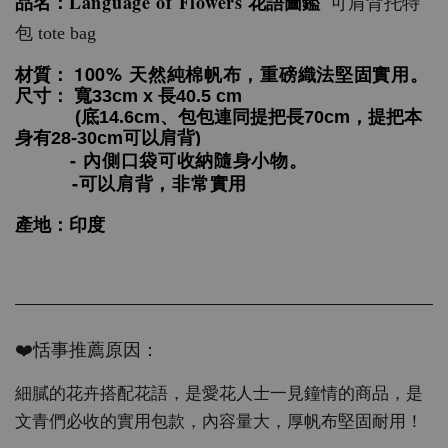
Language of Flowers
品名：
花語圖鑑
可肩背托特
包 tote bag
100% 天然純棉帆布，
重磅織法堅固實用。
材質： 
尺寸： 寬33cm x 長40.5 cm
            (底14.6cm、包包連同提把長70cm，提把本
身有28-30cm可以肩背)
- 內側口袋可收納隨身小物。
-可以肩背，非常實用
產地：印度
❤️恬事推薦原因：
細膩的花卉搭配花語，是愛花人士一見鐘情的商品，是
文青們必收的實用包款，內容量大，厚帆布堅固耐用！