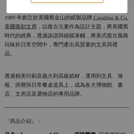
『品牌介紹』：
1989 年創立於美國舊金山的紙製品牌
Cavallini & Co.
美國復刻文房
，以復古元素作為設計主題，將美國舊
時代的經典，透過詼諧與細膩筆觸，將美式復古風格
玩味於日常空間中，專門產出高質量的文具與禮
品。
透過精美印刷及義大利高級紙材，運用到文具、海
報、掛曆與日常餐桌道具上，成為各大博物館、書
店、文房店及選物店的專用品牌。
『商品介紹』：