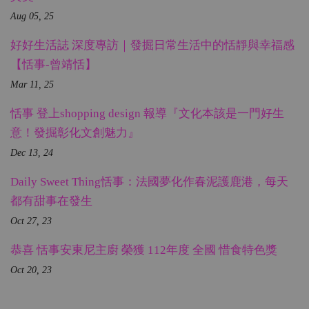
Aug 05, 25
好好生活誌 深度專訪｜發掘日常生活中的恬靜與幸福感
【恬事-曾靖恬】
Mar 11, 25
恬事 登上shopping design 報導『文化本該是一門好生
意！發掘彰化文創魅力』
Dec 13, 24
Daily Sweet Thing恬事：法國夢化作春泥護鹿港，每天
都有甜事在發生
Oct 27, 23
恭喜 恬事安東尼主廚 榮獲 112年度 全國 惜食特色獎
Oct 20, 23