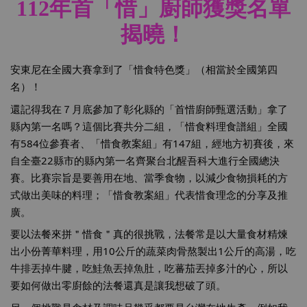
112年首「惜」廚師獲獎名單
揭曉！
安東尼在全國大賽拿到了「惜食特色獎」（相當於全國第四
名）！
還記得我在７月底參加了彰化縣的「首惜廚師甄選活動」拿了
縣內第一名嗎？這個比賽共分二組，「惜食料理食譜組」全國
有584位參賽者、「惜食教案組」有147組，經地方初賽後，來
自全臺22縣市的縣內第一名齊聚台北醒吾科大進行全國總決
賽。比賽宗旨是要善用在地、當季食物，以減少食物損耗的方
式做出美味的料理；「惜食教案組」代表惜食理念的分享及推
廣。
要以法餐來拼＂惜食＂真的很挑戰，法餐常是以大量食材精煉
出小份菁華料理，用10公斤的蔬菜肉骨熬製出1公斤的高湯，吃
牛排丟掉牛腱，吃鮭魚丟掉魚肚，吃蕃茄丟掉多汁的心，所以
要如何做出零廚餘的法餐還真是讓我想破了頭。