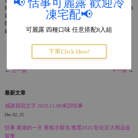
📢 恬事可麗露 歡迎冷
選出的高手，想不到最後也獲得環境部及評審委員的肯定，拿
到「惜食特色獎（取三名）」，相當於是全國584位參賽者中的
凍宅配📢
第四名，非常開心！感謝 
環保in彰化
 的大力支援，也覺得行政
院環境部辦這個比賽很有意義，讓我們大家共同來惜食吧！你
可麗露 四種口味 任意搭配8入組
如果不會，沒關係，我教你！
分享
Tweet
Pin it
LINE
下單Click Here!
←
上一頁
下一頁
→
最新文章
感謝寫寫文字 2025.11.08來訪恬事
Dec 02, 25
恬事 鹿港的一天 香氛冷製皂 獲選2025 彰化百大商品金
質獎