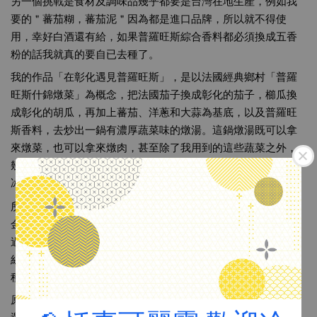
另一個挑戰是食材及調味品幾乎都要是台灣在地生產，例如我
要的＂蕃茄糊，蕃茄泥＂因為都是進口品牌，所以就不得使
用，幸好白酒還有給，如果普羅旺斯綜合香料都必須換成五香
粉的話我就真的要自已去種了。
我的作品「在彰化遇見普羅旺斯」，是以法國經典鄉村「普羅
旺斯什錦燉菜」為概念，把法國茄子換成彰化的茄子，櫛瓜換
成彰化的胡瓜，再加上蕃茄、洋蔥和大蒜為基底，以及普羅旺
斯香料，去炒出一鍋有濃厚蔬菜味的燉湯。這鍋燉湯既可以拿
來燉菜，也可以拿來燉肉，甚至除了我用到的這些蔬菜之外，
幾乎任何菜都可以加入燉鍋，可以說是一道人人都可以做的清
冰箱料理。
所以擺盤時，我菜的主體就是這些切成圓片的燉菜去堆疊成的
金字塔，而肉是以豬絞肉加上蔬菜下腳料去做成漢堡排，先煎
過再燉煮入味。在這二個主體出來之後，我另外用紅蘿蔔切細
絲，炸成脆脆的，放進這道菜，增加了味覺和口感，也多了一
種營養。
原本對得名並不敢抱太大的期待，畢竟來的人都是全國各縣市