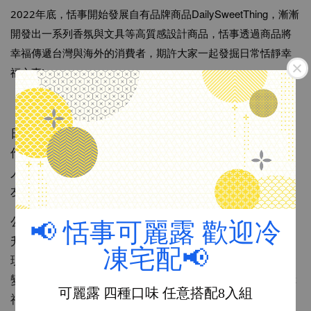
DailySweetThing
2022年底，恬事開始發展自有品牌商品
，漸漸
開發出一系列香氛與文具等高質感設計商品，恬事透過商品將
幸福傳遞台灣與海外的消費者，
期許大家一起發掘日常恬靜幸
福之事!
Green Flash文具
【日本
品牌介紹】
日本知名文具設計專業製造商，將「心動」與「才智」
作為製造生產的理念，從我們手中傳遞出小幸福，還有
人與人之間因為相互關聯所產生的喜悅給到更多的朋
友。
公司名稱GreenFlash，是從在太平洋南方島國上，太陽
📢 恬事可麗露 歡迎冷
升起與落下時的瞬間，在天空中映射出美麗綠色的自然
凍宅配📢
現象來命名的。 當地居民有可以看到這束綠光的人就會
變得幸福的傳說。 我們公司就想像這道綠光一樣，把幸
可麗露 四種口味 任意搭配8入組
福傳遞給廣大消費者。