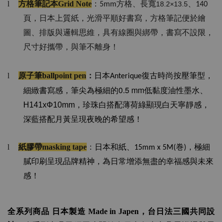
l
方格
筆記本Grid Note
：
方格、長寬
、
18.2×13.5
5mm
140
頁，日本上質紙，光滑平順好書寫，方格筆記便於繪
圖、排版與邏輯思維，具有線圈與綁帶，書寫不設限，
尺寸好攜帶，與筆不離身！
l
原子筆ballpoint pen
：
日本
復古時尚按壓筆型，
Anterique
0.5 mm
細緻書寫感，
筆尖為極細的
低黏度油性墨水、
H141xΦ10mm
，珍珠白搭配薄荷綠顯現白天寧靜感，
深藍搭配月黃呈現夜晚的希望感！
l
紙膠帶masking tape
：
日本和紙、
巻
，極細
15mm x 5M(
)
膩印刷呈現品牌精神，為日常增添無盡的幸福感與未來
感！
全系列商品 日本製造 Made in Japen，
台日法三國共同設