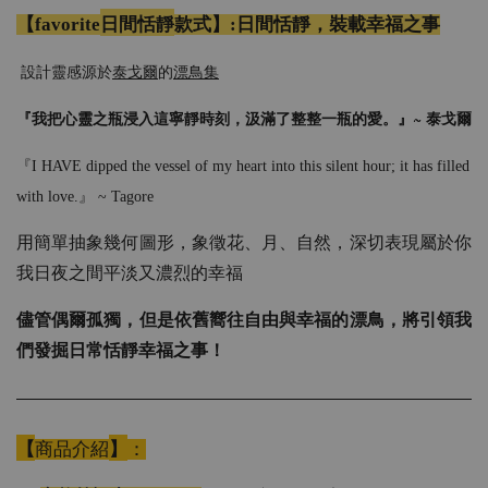
日間恬靜
【favorite
款式】:日間恬靜，裝載幸福之事
設計靈感源於
泰戈爾
的
漂鳥集
~ 泰戈爾
『我把心靈之瓶浸入這寧靜時刻，汲滿了整整一瓶的愛。』
『I HAVE dipped the vessel of my heart into this silent hour; it has filled
with love.』 ~ Tagore
用簡單抽象幾何圖形，象徵花、月、自然，深切表現屬於你
我日夜之間平淡又濃烈的幸福
儘管偶爾孤獨，但是依舊嚮往自由與幸福的漂鳥，將引領我
們發掘日常恬靜幸福之事！
【
】
商品介紹
：