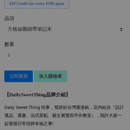
$10 Credit for every $100 spent
品項
數量
立即購買
加入購物車
【DailySweetThing品牌介紹】
Daily Sweet Thing 恬事，發跡於台灣鹿港鎮，
店內結合『設計
選品、選書、法式茶點、藝文展覽與手作教室』，期許大家一
起發掘日常恬靜幸福之事!