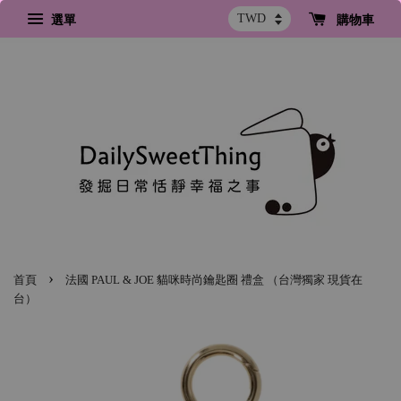
選單
購物車
›
首頁
法國 PAUL & JOE 貓咪時尚鑰匙圈 禮盒 （台灣獨家 現貨在
台）