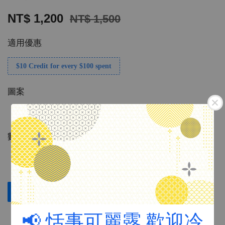
NT$ 1,200
NT$ 1,500
適用優惠
$10 Credit for every $100 spent
圖案
數量
立即購買
加入購物車
📢 恬事可麗露 歡迎冷