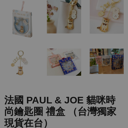
法國 PAUL & JOE 貓咪時
尚鑰匙圈 禮盒 （台灣獨家
現貨在台）