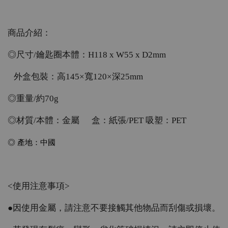
商品介紹：
◎尺寸/鑰匙圈本體：H118 x W55 x D2mm
外盒包裝：高145×寬120×深25mm
◎重量/約70g
◎材質/本體：金屬 盒：紙張/PET 吸塑：PET
◎ 產地：中國
<使用注意事項>
●因使用金屬，請注意不要接觸其他物品而刮傷或損壞。