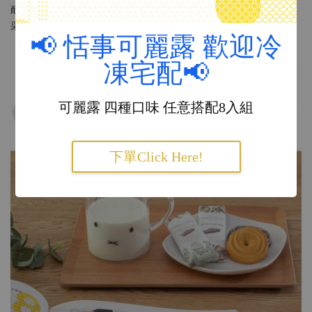
耐熱、輕巧的玻璃馬克杯，330ml 實用的容量，為日常增添幸福風
采！
📢 恬事可麗露 歡迎冷
凍宅配📢
可麗露 四種口味 任意搭配8入組
下單Click Here!