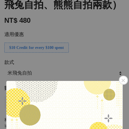
飛兔自拍、熊熊自拍兩款）
NT$ 480
適用優惠
$10 Credit for every $100 spent
款式
數量
售完
利用透視、視覺差的巧思設計，讓馬克杯多了趣味性。
可倒入不同飲品為米菲與好朋友添上不同色彩。