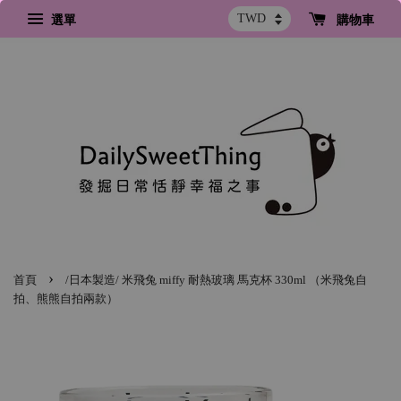
選單
購物車
›
首頁
/日本製造/ 米飛兔 miffy 耐熱玻璃 馬克杯 330ml （米飛兔自
拍、熊熊自拍兩款）