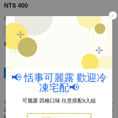
NT$ 400
適用優惠
$10 Credit for every $100 spent
數量
立即購買
加入購物車
📢 恬事可麗露 歡迎冷
凍宅配📢
『品牌介紹』：
可麗露 四種口味 任意搭配8入組
1989 年創立於美國舊金山的紙製品牌
Cavallini & Co.
美國復刻文房
，以復古元素作為設計主題，將美國舊
時代的經典，透過詼諧與細膩筆觸，將美式復古風格