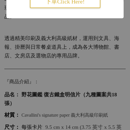
下單Click Here!
玩味於日常空間中，專門產出高質量的文具與禮
品。
透過精美印刷及義大利高級紙材，運用到文具、海
報、掛曆與日常餐桌道具上，成為各大博物館、書
店、文房店及選物店的專用品牌。
『商品介紹』：
品名：
野花圖鑑 復古鐵盒明信片（九種圖案共18
張）
材質： 
Cavallini's signature paper 義大利高級印刷紙
尺寸： 
每張卡片  
9.5 cm x 14 cm (3.75 英寸 x 5.5 英