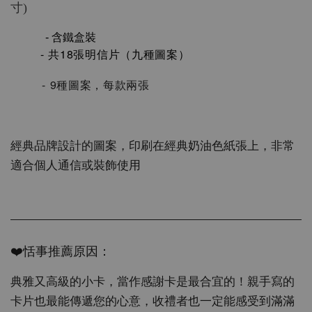
寸)
     - 含鐵盒裝
        - 共18張明信片（九種圖案）
 - 9種圖案，每款兩張
經典品牌設計的圖案，印刷在經典奶油色紙張上，非常
適合個人通信或裝飾使用
❤️恬事推薦原因：
典雅又高級的小卡，當作感謝卡是最合宜的！親手寫的
卡片也最能傳遞您的心意，收禮者也一定能感受到滿滿