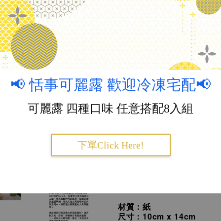
刻文房
，以復古元素作為
透過詼諧與細膩筆觸，將
專門產出高質量的文具與禮
透過精美印刷及義大利高
📢 恬事可麗露 歡迎冷凍宅配📢
與日常餐桌道具上，成為
店的專用品牌。
可麗露 四種口味 任意搭配8入組
下單Click Here!
『商品介紹』：
商品名稱：House plants
室
組）
材質：紙
尺寸：10cm x 14cm