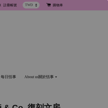
R
註冊帳號
購物車
og 每日恬事
About us關於恬事
ni & Co. 復刻文房