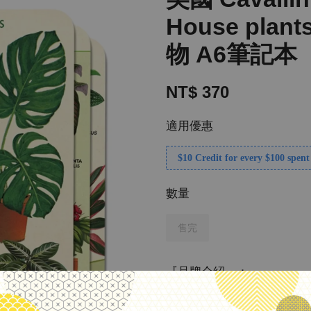
House pla
物 A6筆記本
NT$ 370
適用優惠
$10 Credit for every $100 spent
數量
售完
『品牌介紹』：
1989 年創立於美國舊金