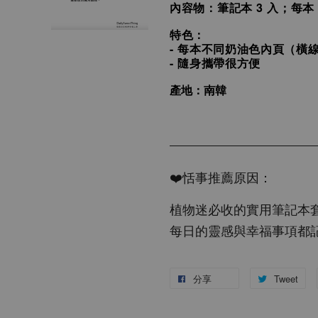
內容物：筆記本 3 入；每本 
特色：
- 每本不同奶油色內頁（橫
- 隨身攜帶很方便
產地：南韓
❤️恬事推薦原因：
植物迷必收的實用筆記本
每日的靈感與幸福事項都
分享
Tweet