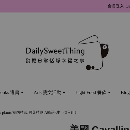
會員登入
O
ooks 選書
Arts 藝文活動
Light Food 餐飲
Bl
House plants 室內植栽 觀葉植物 A6筆記本 （3入組）
美國 Cavalli