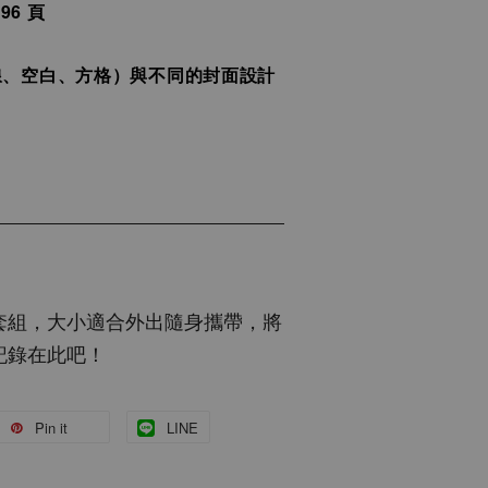
96 頁
線、空白、方格）與不同的封面設計
套組，大小適合外出隨身攜帶，將
記錄在此吧！
Pin it
LINE