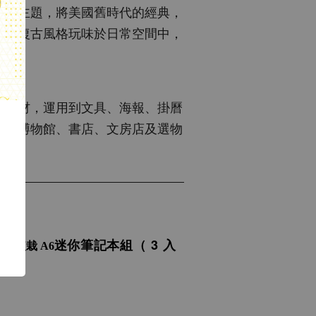
設計主題，將美國舊時代的經典，
美式復古風格玩味於日常空間中，
 品。
級紙材，運用到文具、海報、掛曆
各大博物館、書店、文房店及選物
迷你筆記本組
（ 3 入
內植栽 A6