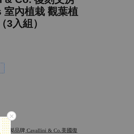
nts 室內植栽 觀葉植
 （3入組）
山的紙製品牌
Cavallini & Co.美國復