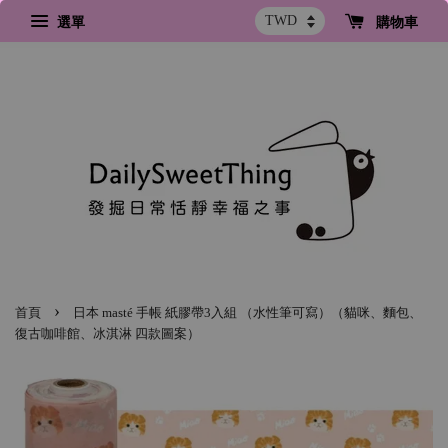
選單
購物車
›
首頁
日本 masté 手帳 紙膠帶3入組 （水性筆可寫）（貓咪、麵包、
復古咖啡館、冰淇淋 四款圖案）