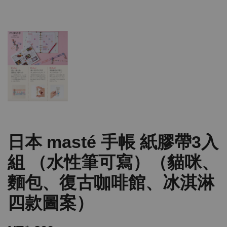
日本 masté 手帳 紙膠帶3入
組 （水性筆可寫）（貓咪、
麵包、復古咖啡館、冰淇淋
四款圖案）