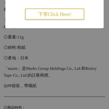
◎每組內含3卷不同圖案的穿孔圖案（寬21mm x 3
卷），每卷膠帶總長2m，芯直徑7mm
下單Click Here!
◎尺寸/包裝：H120×W45×D15mm 本體：
H69×φ15mm
◎重量/12g
◎材料/和紙
◎產地：日本
「maste」是Marks Group Holdings Co., Ltd.和Rinley
Tape Co., Ltd.的註冊商標。
◎PP袋裝，帶襯紙
◎商品特色：