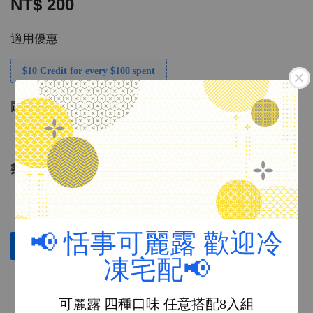
NT$ 200
適用優惠
$10 Credit for every $100 spent
圖案
數量
📢 恬事可麗露 歡迎冷
立即購買
加入購物車
凍宅配📢
【商品說明】：
可麗露 四種口味 任意搭配8入組