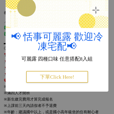
（最後名額 手刀報名）
春暖花開，一起用水彩筆畫下幸福又可愛的景致吧 
 課程特色
 適合初學者也能輕鬆上手
 老師示範＋逐步指導，讓你畫出美麗景致
📢 恬事可麗露 歡迎冷
▂▂▂▂ Tuna の 小宇宙5/4 課 程 資 訊 ▂▂▂
凍宅配📢
◎招收對象：有水彩經驗者或初學者都可
 日期：5/4（日）
可麗露 四種口味 任意搭配8入組
 時間：下午15:00～17：00
 地點：Daily Sweet Thing 恬事
 地址：彰化縣鹿港鎮菜園路38號
下單Click Here!
課程費用：800元（包含用具、材料費用及飲料一杯）
※ 報名請私訊恬事FB或是來店報名
※滿四人才開班
※新生繳完費用才算完成報名
※上課前三天內請假者不予退費
※年齡：建議國中以上，或是國小高年級坐的住有耐心者