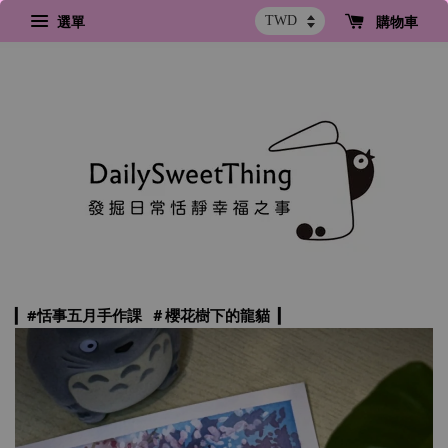
選單
購物車
▎
#恬事五月手作課
＃櫻花樹下的龍貓
  ▎