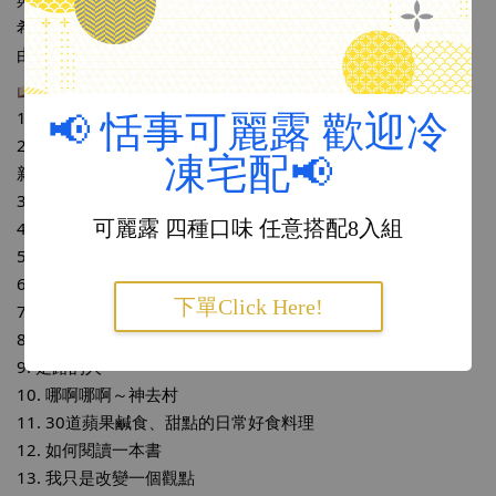
希望每位成員都能透過閱讀、透過書籍，通往自由。而成為自
由人，就是成為自己。
 本次交換禮物的書單如下：
1. 松浦彌太郎的100個基本
📢 恬事可麗露 歡迎冷
2. 100個領導基本×100個工作實踐 松浦彌太郎x野尻哲也 ，創
凍宅配📢
新者的人生指南書
3. 解答之書
可麗露 四種口味 任意搭配8入組
4. 好好放鬆
5. 你好，我是接體員
6. 平凡就好，然後慢慢變好
下單Click Here!
7. 鹿港幽魂
8. 貓咪麵包店
9. 走路的人
10. 哪啊哪啊～神去村
11. 30道蘋果鹹食、甜點的日常好食料理
12. 如何閱讀一本書
13. 我只是改變一個觀點