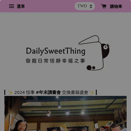
選單
購物車
▎
 2024 恬事 
#年末讀書會
 交換書籍盛會 
 ▎