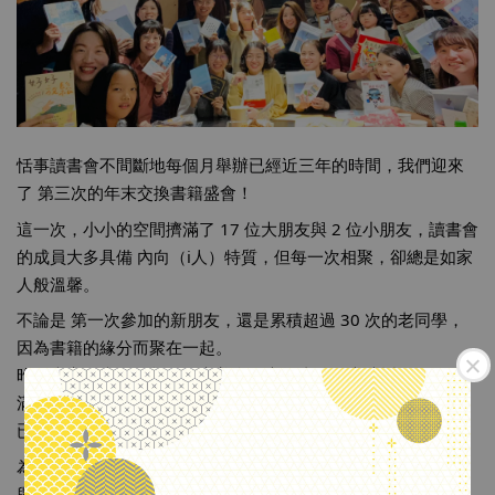
恬事讀書會不間斷地每個月舉辦已經近三年的時間，我們迎來
了 第三次的年末交換書籍盛會！
這一次，小小的空間擠滿了 17 位大朋友與 2 位小朋友，讀書會
的成員大多具備 內向（i人）特質，但每一次相聚，卻總是如家
人般溫馨。
不論是 
第一次參加的新朋友，還是累積超過 30 次的老同學，
因為書籍的緣分而聚在一起。
昨晚大家圍坐在一起，分享美食、交換書籍、交流近況，溫暖
滿溢，互相感謝，還可以玩財富自由桌遊，氣氛輕鬆、歡樂不
已。
為了感謝今年讀書會的參與者，這次準備了 《
＃成為自由人
》 
與 《
＃給未來的讀者
》這兩本書作為聖誕禮物給每個與會者，