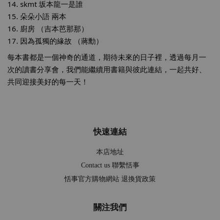
14. skmt 坂本龍一是誰
15. 朵朵小語 兩本
16. 廚房 （吉本芭那那）
17. 因為孤獨的緣故 （蔣勳）
每本書都是一個神奇的通道，期待未來的日子裡，透過每月一
次的讀書分享會，我們能繼續用書籍與彼此連結，一起共好、
共同迎接美好的每一天！
快速連結
本店地址
Contact us 聯繫恬事
恬事官方購物網站 退換貨政策
關注我們