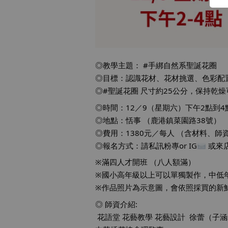
◎教學主題： 
#手綁自然系聖誕花圈
◎目標：認識花材、花材挑選、色彩配
◎
#聖誕花圈
 尺寸約25公分，保持乾
◎時間：12／9（星期六）下午2點到4
◎地點：恬事 （鹿港鎮菜園路38號）
◎費用：1380元／每人 （含材料、師
◎報名方式：請私訊粉專or IG
 或來
※滿四人才開班 （八人額滿）
※國小高年級以上可以單獨製作，中低
※作品照片為示意圖，會依照採買的新
◎ 師資介紹:
花語堂 花藝教學 花藝設計
  徐蕾（子