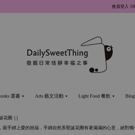
會員登入
O
ooks 選書
Arts 藝文活動
Light Food 餐飲
Bl
誕花圈
 || 
，親手綁上愛的祝福，手綁自然系聖誕花圈有著滿滿的心意，絕對獨