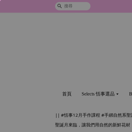
搜尋
首頁
Selects 恬事選品
B
|| 
#恬事12月手作課程
#手綁自然系聖
聖誕月來臨，讓我們用自然的新鮮花材