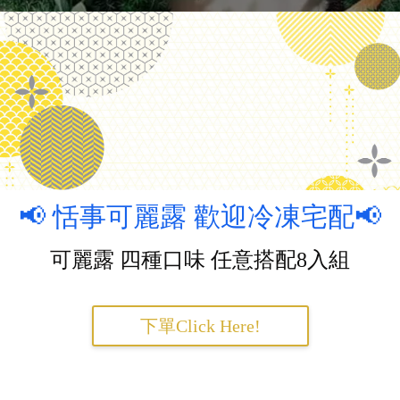
📢 恬事可麗露 歡迎冷凍宅配📢
可麗露 四種口味 任意搭配8入組
下單Click Here!