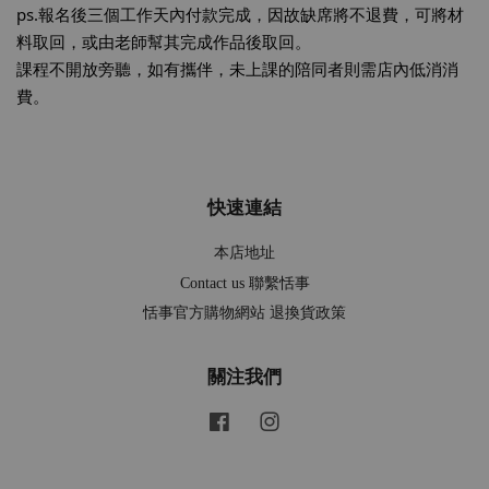
ps.報名後三個工作天內付款完成，因故缺席將不退費，可將材
料取回，或由老師幫其完成作品後取回。
課程不開放旁聽，如有攜伴，未上課的陪同者則需店內低消消
費。
快速連結
本店地址
Contact us 聯繫恬事
恬事官方購物網站 退換貨政策
關注我們
Facebook
Instagram