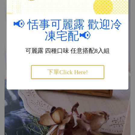
📢 恬事可麗露 歡迎冷
凍宅配📢
可麗露 四種口味 任意搭配8入組
下單Click Here!