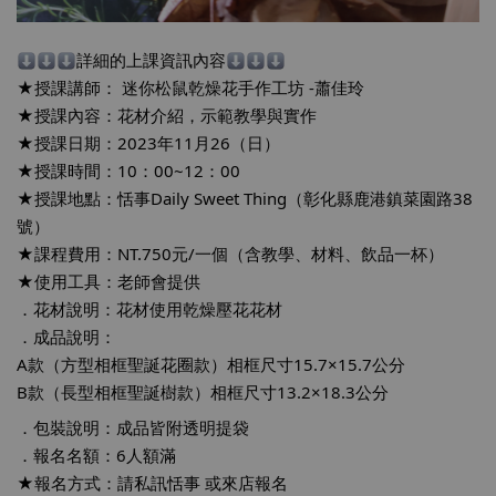
詳細的上課資訊內容
★授課講師： 
迷你松鼠乾燥花手作工坊
 -蕭佳玲
★授課內容：花材介紹，示範教學與實作
★授課日期：2023年11月26（日）
★授課時間：10：00~12：00
★授課地點：恬事Daily Sweet Thing（彰化縣鹿港鎮菜園路38
號）
★課程費用：NT.750元/一個（含教學、材料、飲品一杯）
★使用工具：老師會提供
．花材說明：花材使用乾燥壓花花材
．成品說明：
A款（方型相框聖誕花圈款）相框尺寸15.7×15.7公分
B款（長型相框聖誕樹款）相框尺寸13.2×18.3公分
．包裝說明：成品皆附透明提袋
．報名名額：6人額滿
★報名方式：請私訊恬事 或來店報名