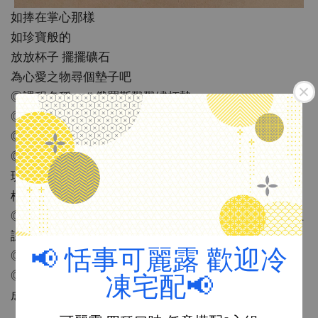
如捧在掌心那樣
如珍寶般的
放放杯子 擺擺礦石
為心愛之物尋個墊子吧
◎課程名稱：＃俄羅斯戳戳繡杯墊
◎日期：6月18日
◎時間：13:30-16:30
◎費用：$780（上課含1杯飲料）
現場提供工具使用，如需另外購買工具$200（含繡花
框、俄羅斯戳針）
◎ 年齡：10歲以上（可自行安全操作尖銳物品，本次上
課時間比較長，要能坐得住不干擾他人為主唷）
📢 恬事可麗露 歡迎冷
◎ 人數限制：上限6人 （＃1人即可開課唷）
◎注意事項：沒參加過恬事課程的新學員繳費完才算完
凍宅配📢
成報名唷！
課程前三天恕不退費唷！