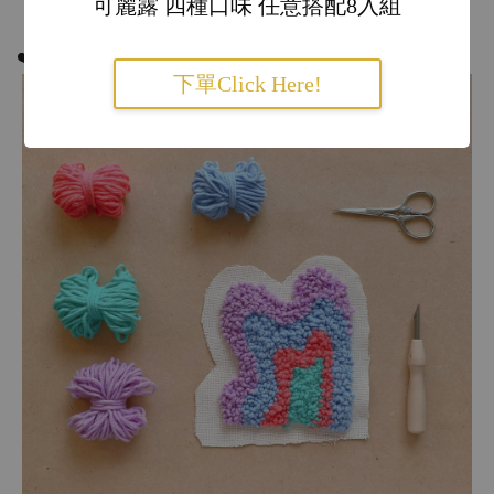
可麗露 四種口味 任意搭配8入組
❤️報名方式：請私訊
恬事粉專
或是ig報名
下單Click Here!