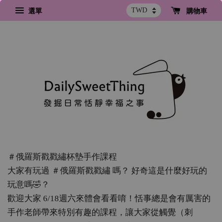
選單
購物車
＃俄羅斯戳戳繡杯墊手作課程
大家有玩過 ＃俄羅斯戳戳繡 嗎？ 好奇這是什麼好玩的
玩意嗎🤣？
歡迎大家 6/18週六來體會看看唷！恬事總是會有厲害的
手作老師帶來特別有趣的課程，讓大家從觸覺（刺