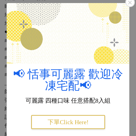
時間：下午15:00～17：00
地點：Daily Sweet Thing 恬事
地址：彰化縣鹿港鎮菜園路38號
❤️課程費用：750元（包含用具、材料費用及飲料一杯）
#
報名請私訊恬事粉專或是來店報名
#新生繳完費用才算完成報名
#上課前三天內請假者不予退費
#恬事可收藝fun券
📢 恬事可麗露 歡迎冷
#用台灣pay更划算
凍宅配📢
______________________________
師資介紹：
可麗露 四種口味 任意搭配8入組
張偉鈺，國立嘉義大學美術系畢。
繪畫的世界是Tuna心中的小宇宙。取名Tuna，因爲名字
讀音和「鮪魚」很像，宇宙則代表無邊無際的學習和創
下單Click Here!
作的無限可能。
經歷：