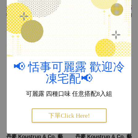
丹麥 Koustrup & Co. 藝
丹麥 Koustrup & Co. 藝
術印刷 A4印刷畫 鷦鷯雀
術印刷 A2海報 有毒植物
鳥 WREN (不含框)
圖鑑 POISONOUS
PLANTS (不含框)
NT$ 250
NT$ 500
加入購物車
加入購物車
📢 恬事可麗露 歡迎冷
凍宅配📢
可麗露 四種口味 任意搭配8入組
下單Click Here!
丹麥 Koustrup & Co. 藝
丹麥 Koustrup & Co. 藝