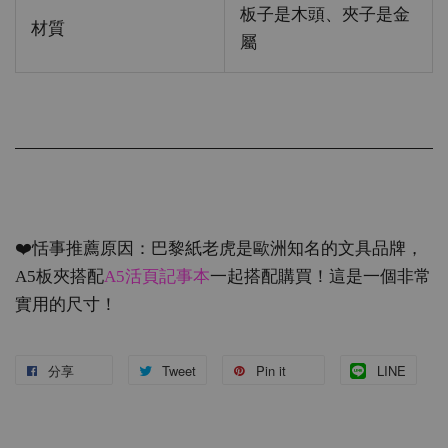
板子是木頭、夾子是金
材質
屬
❤️恬事推薦原因：巴黎紙老虎是歐洲知名的文具品牌，
A5板夾搭配
A5活頁記事本
一起搭配購買！這是一個非常
實用的尺寸！
分享
Tweet
Pin it
LINE