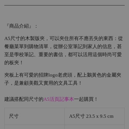
『商品介紹』：
A5尺寸的木製版夾，可以夾住所有不應丟失的東西：從
餐廳菜單到購物清單，從辦公室筆記到家人的信息，甚
至是學校筆記、重要的書信，都可以活用這個時尚可愛
的板夾！
夾板上有可愛的招牌logo老虎頭，配上鵝黃色的金屬夾
子，是兼顧美觀又實用的文具工具！
建議搭配同尺寸的
A5活頁記事本
一起購買！
尺寸
A5尺寸 23.5 x 9.5 cm