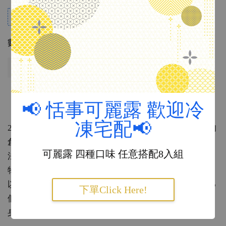
$10 Credit for every $100 spent
數量
售完
『品牌介紹』：
📢 恬事可麗露 歡迎冷
凍宅配📢
2012 年創立於法國巴黎瑪黑區，是一個以文具為中心的
創意品牌。
可麗露 四種口味 任意搭配8入組
法國創意團隊最初抱著「想要創造些與眾不同的革新事
物」的心情，成立了這個品牌。
以自行設計、製作、販售各類紙製品而出名，在全球 25
下單Click Here!
個國家地區的各類精品文具店、選品店，都能看到它的
身影。