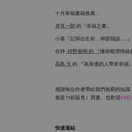
十月幸福書籍推薦：
岸見一郎
的『幸福之書』
小堇『記得出生前，神跟我說......
住持
枡野俊明 的 『
懂得梳理情緒
高島 大
的 『為身邊的人帶來幸福
感謝每位作者帶給我們無窮的知識
都是79折販售）買書、也歡迎
FB
快速連結