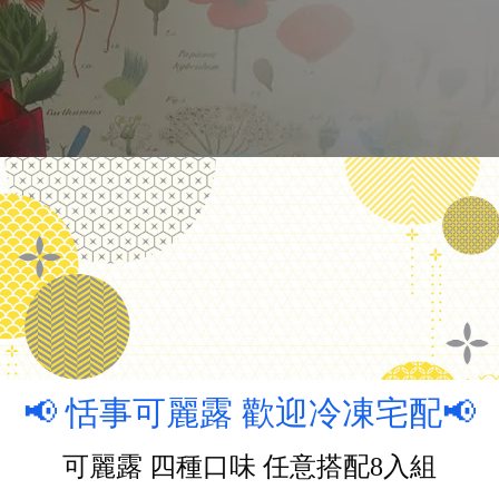
📢 恬事可麗露 歡迎冷凍宅配📢
可麗露 四種口味 任意搭配8入組