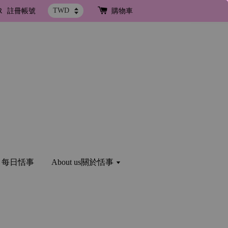
R
註冊帳號
購物車
og 每日恬事
About us關於恬事
！