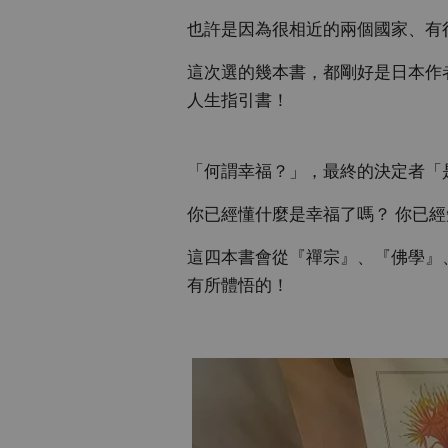
也許是因為很相近的兩個國家、有
這次選的幾本書，都剛好是日本作
人生指引書！
「何謂幸福？」，最終的決定者「
你已經懂什麼是幸福了嗎？ 你已
這四本書會從『禪宗』、『佛學』
有所體悟的！