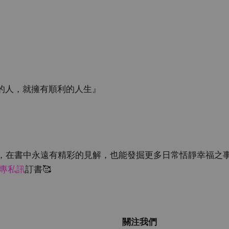
』
的人，就擁有順利的人生』
』
，在書中永遠有精彩的見解，也能發掘更多日常恬靜幸福之
粉專私訊
訂書🥰
關注我們