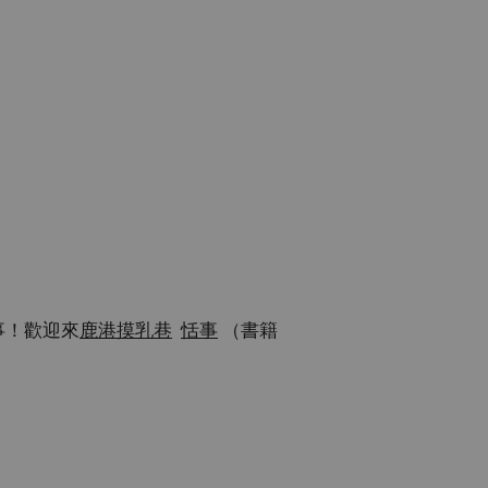
事！歡迎來
鹿港摸乳巷
恬事
（書籍