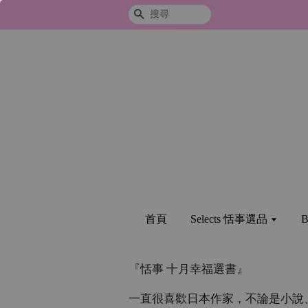
搜尋
首頁
Selects 恬事選品
B
『恬事 十月幸福選書』
一直很喜歡日本作家，不論是小說