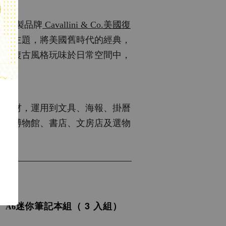
山的紙製品牌
Cavallini & Co.美國復
設計主題，將美國舊時代的經典，
美式復古風格玩味於日常空間中，
 品。
級紙材，運用到文具、海報、掛曆
各大博物館、書店、文房店及選物
迷你筆記本組
（ 3 入組）
 
A6