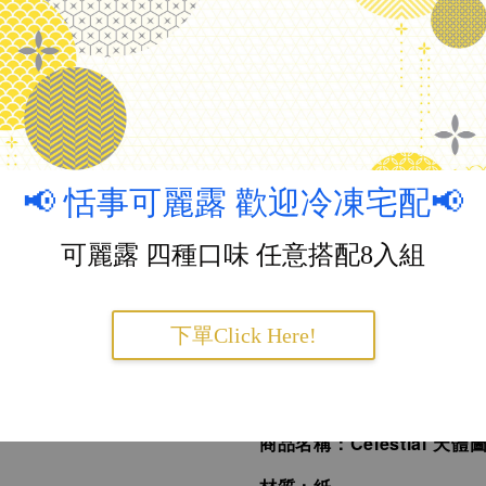
『品牌介紹』：
1989 年創立於美國舊金
刻文房
，以復古元素作為
透過詼諧與細膩筆觸，將
專門產出高質量的文具與禮
📢 恬事可麗露 歡迎冷凍宅配📢
透過精美印刷及義大利高
可麗露 四種口味 任意搭配8入組
與日常餐桌道具上，成為
店的專用品牌。
下單Click Here!
『商品介紹』：
商品名稱：Celestial 天體圖