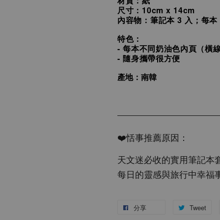
材質：紙
尺寸：10cm x 14cm
內容物：筆記本 3 入；每本 
特色：
- 每本不同奶油色內頁（橫
- 隨身攜帶很方便
產地：南韓
❤️恬事推薦原因：
天文迷必收的實用筆記本
每日的靈感與旅行中幸福
分享
Tweet