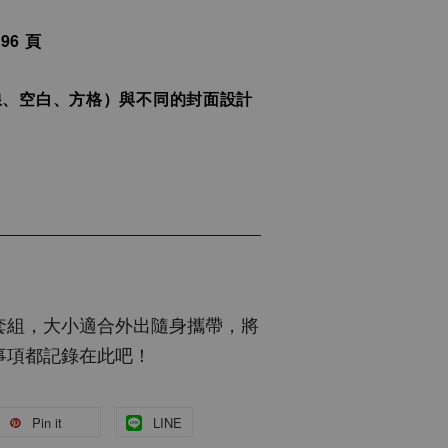
96 頁
線、空白、方格）與不同的封面設計
套組，大小適合外出隨身攜帶，將
事項都記錄在此吧！
Pin it
LINE