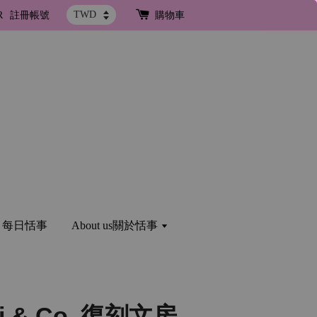
R
註冊帳號
購物車
og 每日恬事
About us關於恬事
ni & Co. 復刻文房