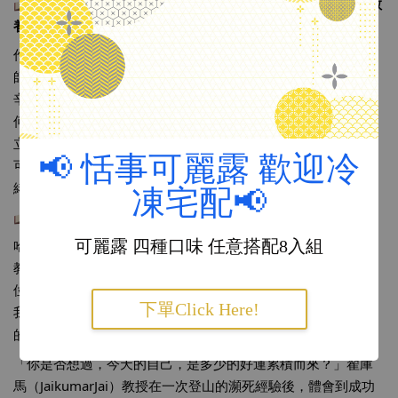
＃孩子盧你要比他更盧
：16種典型的孩子問題，非典型的教
養解法
作者是職能治療師蘇文清老師，是中部非常知名的職能治療
師，分享的成員也是身經百煉的護理師，因為教養之路非常艱
辛，所以更感謝專業又有系統的分享，如何溫和而又堅持？如
何尊重小孩但又能保有規則？如何有技巧、有目的性、如何建
立教養規則？引導父母看出小孩各種情境端倪，這一本書絕對
📢 恬事可麗露 歡迎冷
可以讓父母、教育工作者見招拆招的引導小孩們好好表達情
緒。
凍宅配📢
＃記得你是誰哈佛的最後一堂課
哈佛商學院有個悠久的傳統，在每一科的最後一堂課，由任課
可麗露 四種口味 任意搭配8入組
教授對著台下的學生，說一段文憑也給不了的人生智慧，由15
位哈佛名師最溫暖動人的故事分享，關於開拓視野、管理自
下單Click Here!
我、領導他人、關於建立原則，喚醒讀者在人生旅程中最重要
的原則與價值
「你是否想過，今天的自己，是多少的好運累積而來？」翟庫
馬（JaikumarJai）教授在一次登山的瀕死經驗後，體會到成功