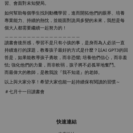
習、會面對未知變局。
如何幫助每個學生找到動機學習，進而開拓他們的眼界、培養
專業能力、持續的熱忱，並能面對詭局多變的未來，我想是每
個大人都需要繼續一起努力的！
＿＿＿＿＿＿＿＿＿＿＿＿＿＿＿＿＿
讀書會後所感，學習不是只有小孩的事，是身而為人必須一直
持續進行的課題，教養孩子最好的方式是什麼？以AI GPT3的回
答是，如果能教導孩子勇敢，而非恐懼; 培養他們信心，而非羞
怯; 強化他們的力量，而非軟弱，孩子將不必孤單地奮鬥。
而最偉大的教師，是教我說『我不知道』的老師。
以上與大家分享！希望大家也能一起持續保有閱讀的習慣～
＃七月十一日讀書會
快速連結