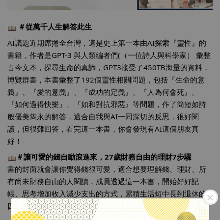
 ＃從萬千人生解答此
生
AI議題近期席捲全台灣，這是史上第一本由AI探索『靈性』的
書籍，作者是GPT-3 與人類編者們(（一位詩人與科學家） 彙整
古今文本，探尋生命的真諦，GPT3接受了450TB海量的資料，
博覽群書，本書彙整了192個靈性相關問題，包括『生命的意
義』、『愛的意義』、『成功的定義』、『人為何會死』、
『如何過得快樂』、『如和對抗邪惡』等問題，作了簡短如詩
般優美雋永的解答，適合自我與AI一同深切的反思，很好閱
讀，但很難回答，看完這一本書，你會發現有AI這個朋友真
好！
＃讓可愛的錢自動滾進來
，27歲財務自由的理財7步驟 
書的封面就會讓你覺得錢很可愛，適合想要理解錢、理財、所
有尚未財務自由的人閱讀，成員透過這一本書，開始好好記
帳、思考增加收入減少支出的方式，累積生活短中長到退休的
四桶金，及早開始，才能更快達到財務自由！