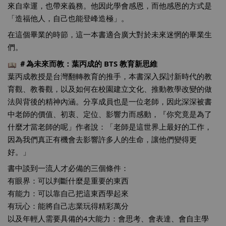
來自幸運，也帶來義務。他因此學會感恩，而他感恩的方式是
「造福他人，自己也能登峰造極」。
在這個畢業的時節，這一本書適合廣大對於未來迷惘的畢業生
們。
＃為未來而教
：葉丙成的 BTS 教育新思維
葉丙成教授是台灣翻轉教育的推手，本書深入探討新時代的教
育觀、教養觀，以及如何在校園建立文化、推動教學改變的做
法與背後的精神內涵。分享成員也是一位老師，因此深深被書
中老師的價值、初衷、定位、影響力而感動，『你究竟是為了
什麼才當老師的呢」作者說：「老師是這世界上最好的工作，
因為我們真正有機會去影響許多人的生命，讓他們變得更
好。」
書中談到一流人才必備的三個條件：
有眼界：可以判斷什麼是重要的東西
有能力：可以靠自己把這東西學起來
有玩心：能將自己志業玩得精彩萬分
以及年輕人需要具備的4大能力：會思考、會表達、會自主學