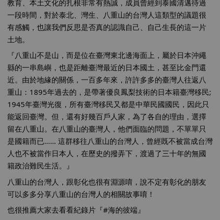
教育、本土文化的扎根非常有熱誠，成員曾經到泰國清邁待過
一段時間，對於泰北、灣生、八重山的台灣人這類型的議題很
有感觸，也讓我們反思是否真的認識自己、自己生長的這一片
土地。
『八重山不是山，而是位在臺灣東北邊海面上，屬於日本沖繩
縣的一串島嶼，也是距離臺灣最近的日本國土，甚至比金門還
近。由於地緣的關係，一百多年來，許許多多的臺灣人往返八
重山：1895年過去的，是帶著優良鳳梨技術的日本籍臺灣移民; 
1945年臺灣光復，所有臺灣移民又都是中華民國國民，因此只
能返回臺灣。但，還有好幾百戶人家，為了各自的理由，選擇
留在八重山。在八重山的臺灣人，他們面臨的問題，不單單只
是國籍而已…… 這群移往八重山的台灣人，曾經既不被當成台灣
人也不被當作日本人，在歷史的撥弄下，渡過了三十年的無國
籍政治難民生活。』
八重山的台灣人，跟彰化也很有淵源唷，說不定有彰化的朋友
可以多多分享八重山的台灣人的相關故事唷！
也很推薦大家去看看紀錄片『
#海的彼端
』