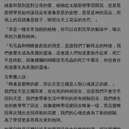
綠葉和莖則是對父母的愛，植物從太陽那裡學習開花，從星星
那裡學習如何讓花朵有著像星星的姿態，星星是神的花朵，而
地上的花就像是鏡子，映照出天上花朵的光芒。』
『草是一種非常強韌的植物，你可以在割完草的氣味中，嗅出
草的力量與精神』
『毛毛蟲和蝴蝶被創造的用意，是讓我們了解死去的時後，我
們會重生成為美麗的靈魂，這會讓人們知道要振作起來，死亡
不是終點，就像燦爛的蝴蝶從毛毛蟲的死亡中重生，你也會在
死後重生為美麗的靈魂』
古希臘人說：
『蜂巢是蜜蜂的家，所以天堂之國是人類心魂真正的家。』
我們從天堂之國而來，並在死的時候回去，但是我們不會空手
回到天堂，我們會帶著生活中學到的所有經驗回去，我們將生
命的教導帶了回去，就像蜜蜂帶花蜜回去蜂巢一樣，而且蜜蜂
回再次飛出去找尋新的花蜜，我們的心魂也會為了新的經驗、
為了學習更多而再次來到地球。