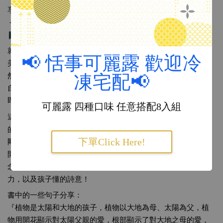
享唷！這也是一本讓您與自己對話的書籍！
 ——————————————————————————
第四本書：
＃如詩般的植物課
就像新版書名一般，這本書把植物課形容的就像詩一般的唯
📢 恬事可麗露 歡迎冷
美，讓大自然的美自然的流露與呈現，你不經會希望當年的自
然老師，是這樣的教導我們，讓我們從最日常的生活感受到大
凍宅配📢
自然溫暖又美妙的安排，知識不再是冷冰冰的文字，而是俯拾
即是的美！
可麗露 四種口味 任意搭配8入組
這本書的作者是英國 
＃華德福教育的教師
，他將植物比喻成人
的成長，將蕈類比為嬰兒時期、藻類比為學步期、蕨類比喻做
下單Click Here!
剛學會以『我』稱呼自己的覺醒，針葉樹是4～5歲的小孩，而
開花植物則是開始上學的孩子，讓孩子們慢慢接觸到演化的概
念也讓他們感受到自身的演化與發展，滿足小孩在情感、想像
力，以及孩子懂的詩意！
書中的一些句子分享：
『植物是太陽和大地的孩子，植物以大地為母、太陽為父，植
物用開花顯示對太陽父親的愛，根部顯示了對大地之母的愛，