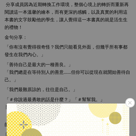
 分享成員因為近期轉換工作環境，整個心境上的轉折而重新再
閱讀這一本溫馨的繪本，而有更深的感觸，以及真實的利用這
本書的文字鼓勵他的學生，讓人覺得這一本書真的就是活生生
的禮物！
金句分享：
「你有沒有覺得很奇怪？我們只能看見外面，但幾乎所有事都
發生在我們內心。」
「善待自己是最大的一種善良。」
「我們總是在等待別人的善意……但你可以從現在就開始善待自
己。」 
「我們最難原諒的，往往是自己。」
「
＃你說過最勇敢的話是什麼
？」「
＃幫幫我
。」
 開口求助不是放棄，而是勇敢地堅持不放棄─
「永遠記住，你的存在是有意義的，你很重要，你是被愛著
的。而且你為這個世界帶來了無可取代的東西。」
 哪一個句子最打動您呢？ 也歡迎讀過這一本書的各位與我們分