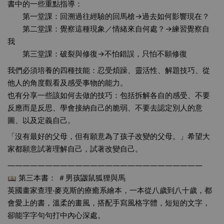
書中的一些重點指導：
　　第一堂課：回溯過往經驗的回馬槍→過去如何影響現在？
　　第二堂課：覺察這種現象／情緒來自何處？→練習覺察自
我
　　第三堂課：破裂與修復→不怕錯誤，只怕不願修復
我們必須培養的四種技能：忍受煩躁、靈活性、解題技巧、從
他人的角度觀看及感受事物的能力。
也有分享一些該如何去做的技巧：包括拆解各自的感受、不要
反應而是反思、學會接納自己的脆弱、不要去認定別人的意
圖、以及定義自己。
「沒有最好的父母，但有願意為了孩子改變的父母。」希望大
家都願意試著理解自己，試著改變自己。
——————————————————————————
 第三本書： 
＃男孩鼴鼠狐狸與馬
英國畫家查理‧麥克斯的療癒系繪本，一本從八歲到八十歲，都
會愛上的書，溫柔的畫風，搭配手寫風格字體，短短的文字，
卻能字字句句打中內心深處。