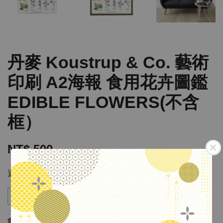
丹麥 Koustrup & Co. 藝術
印刷 A2海報 食用花卉圖鑑
EDIBLE FLOWERS(不含
框）
NT$ 500
適用優惠
$10 Credit for every $100 spent
數量