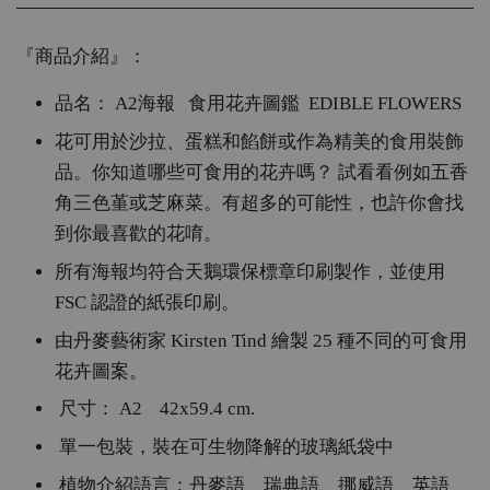
『商品介紹』：
品名： A2海報 食用花卉圖鑑 EDIBLE FLOWERS
花可用於沙拉、蛋糕和餡餅或作為精美的食用裝飾
品。你知道哪些可食用的花卉嗎？ 試看看例如五香
角三色堇或芝麻菜。有超多的可能性，也許你會找
到你最喜歡的花唷。
所有海報均符合天鵝環保標章印刷製作，並使用
FSC 認證的紙張印刷。
由丹麥藝術家 Kirsten Tind 繪製 25 種不同的可食用
花卉圖案。
尺寸： A2 42x59.4 cm.
單一包裝，裝在可生物降解的玻璃紙袋中
植物介紹語言：丹麥語、瑞典語、挪威語、英語 、