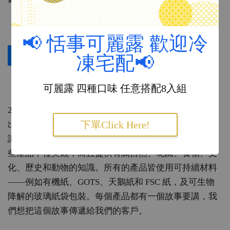
📢 恬事可麗露 歡迎冷
立即購買
加入購物車
凍宅配📢
可麗露 四種口味 任意搭配8入組
『品牌介紹』：
2011 年，Søren 和 Ulla Koustrup 創辦了
Koustrup & Co.
下單Click Here!
出版社，以傳播有關植物、動物、美食和有機食品的知
識為使命。他們也不斷開發新的丹麥設計品質產品，這
些產品不僅美觀，而且提供有關自然、花園、食物、文
化、歷史和動物的知識。所有的產品皆使用可持續材料
——例如有機紙、GOTS、天鵝紙和 FSC 紙，及可生物
降解的玻璃紙袋包裝。每個產品都有一個故事要講，我
們想把這個故事傳遞給我們的客戶。