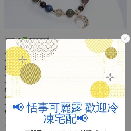
┕━━━»•» 
«•«━━━━━┙
【  5477心靈工作室  8/3 水晶手珠 課程資訊】
◎主題：
#水晶手串
 設計款課程
◎日期：2024.8.3 （星期六）
◎時間：14:00-16:00（個人速度會些許不同）
◎地點：恬事 （鹿港鎮菜園路38號）
◎費用：$1200元（含材料、上課花草茶飲品一杯）
◎人數：2人以上開課，6人額滿 
◎年齡：12歲以上
◎報名方式：請私訊恬事fb or ig 
 或來店報名
📢 恬事可麗露 歡迎冷
◎備註：
凍宅配📢
1. 報名完成請提供手圍
2. 手串需搭配8個金屬隔珠配件