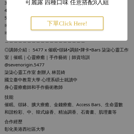
可麗露 四種口味 任意搭配8入組
3. 手圍如超過16cm，17-18需加收100元以此類推
4. 本堂課程為設計款，不提供滿珠款串製
5. 可另外加購雕刻件
下單Click Here!
※繳完費用才算完成報名
※上課前三天內請假者，不予退費
＿＿＿＿＿＿＿＿＿＿＿＿＿＿＿＿＿＿
◎講師介紹： 
5477 x 催眠•頌缽•調頻•牌卡•Bars
 柒柒心靈工作
室｜催眠｜心靈療癒｜手作藝術｜師資培訓 
@sevenorigin.5477
柒柒心靈工作室 創辦人 林芸綺
國立臺中教育大學 心理系碩士就讀中
身心靈療癒師和手作藝術教師
技能
催眠、頌缽、擴大療癒、金錢療癒、Access Bars、生命靈數
和諧粉彩、中、韓式線香、精油調香、石膏畫、肌理畫等
合作經歷
彰化美港西社區大學